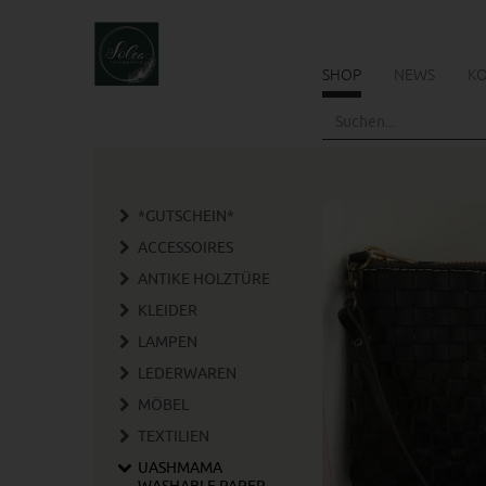
SHOP
NEWS
K
Skip
to
main
content
*GUTSCHEIN*
ACCESSOIRES
ANTIKE HOLZTÜRE
KLEIDER
LAMPEN
LEDERWAREN
MÖBEL
TEXTILIEN
UASHMAMA