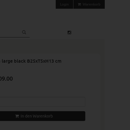
Login
Warenkorb
a large black B25xT5xH13 cm
09.00
In den Warenkorb