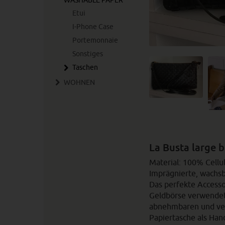
WASHABLE PAPER
Etui
I-Phone Case
Portemonnaie
Sonstiges
Taschen
WOHNEN
La Busta large 
Material: 100% Cellul
Imprägnierte, wach
Das perfekte Accesso
Geldbörse verwendet
abnehmbaren und ver
Papiertasche als Ha