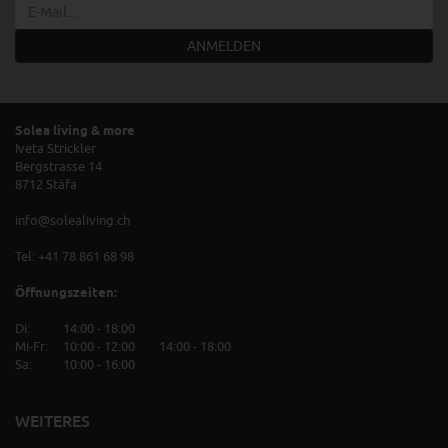
ANMELDEN
Solea living & more
Iveta Strickler
Bergstrasse 14
8712 Stäfa
info@solealiving.ch
Tel:
+41 78 861 68 98
Öffnungszeiten:
Di:
14:00 - 18:00
Mi-Fr:
	10:
00 - 12:00
14:00 - 18:00
Sa:
10:00 - 16:00
WEITERES