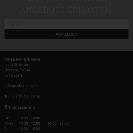
ANGEBOTE ERHALTEN.
ANMELDEN
Solea living & more
Iveta Strickler
Bergstrasse 14
8712 Stäfa
info@solealiving.ch
Tel:
+41 78 861 68 98
Öffnungszeiten:
Di:
14:00 - 18:00
Mi-Fr:
	10:
00 - 12:00
14:00 - 18:00
Sa:
10:00 - 16:00