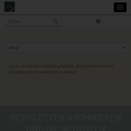
Skip
Toggl
to
navig
main
content
Leider wurde kein Artikel gefunden. Bitte prüfen Sie Ihre
Eingabe und versuchen Sie es erneut.
NEWSLETTER ABONNIEREN
UND DIE NEUESTEN