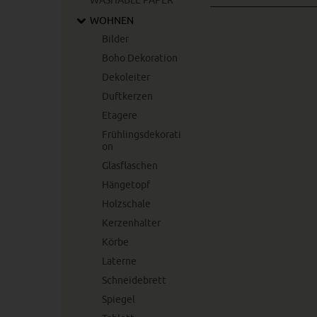
WASHABLE PAPER
WOHNEN
Bilder
Boho Dekoration
Dekoleiter
Duftkerzen
Etagere
Frühlingsdekorati
on
Glasflaschen
Hängetopf
Holzschale
Kerzenhalter
Körbe
Laterne
Schneidebrett
Spiegel